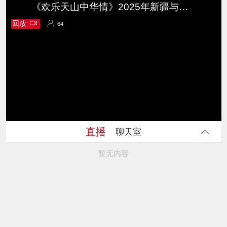
《欢乐天山中华情》2025年新疆与援疆省市春节联欢晚会
回放
64
64
直播
聊天室
暂无内容