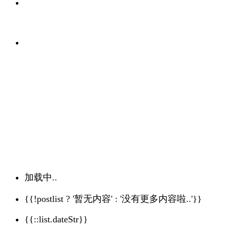
加载中..
{{!postlist ? '暂无内容' : '没有更多内容啦..'}}
{{::list.dateStr}}