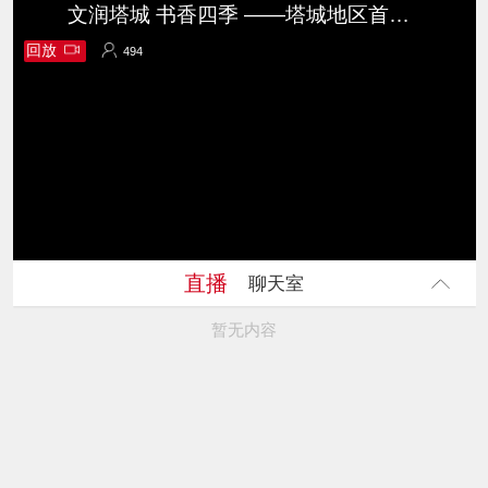
文润塔城 书香四季 ——塔城地区首届全民阅读大会实况
回放
494
494
直播
聊天室
暂无内容